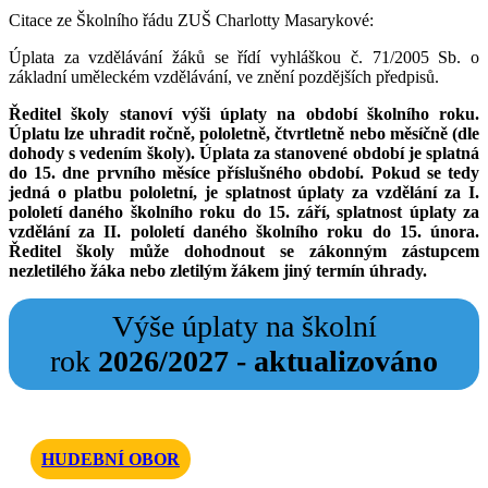
Citace ze Školního řádu ZUŠ Charlotty Masarykové:
Úplata za vzdělávání žáků se řídí vyhláškou č. 71/2005 Sb. o
základní uměleckém vzdělávání, ve znění pozdějších předpisů.
Ředitel školy stanoví výši úplaty na období školního roku.
Úplatu lze uhradit ročně, pololetně, čtvrtletně nebo měsíčně (dle
dohody s vedením školy). Úplata za stanovené období je splatná
do 15. dne prvního měsíce příslušného období. Pokud se tedy
jedná o platbu pololetní, je splatnost úplaty za vzdělání za I.
pololetí daného školního roku do 15. září, splatnost úplaty za
vzdělání za II. pololetí daného školního roku do 15. února.
Ředitel školy může dohodnout se zákonným zástupcem
nezletilého žáka nebo zletilým žákem jiný termín úhrady.
Výše úplaty na školní
rok
2026/2027 - aktualizováno
HUDEBNÍ OBOR