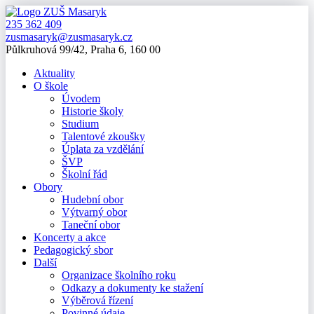
235 362 409
zusmasaryk@zusmasaryk.cz
Půlkruhová 99/42, Praha 6, 160 00
Aktuality
O škole
Úvodem
Historie školy
Studium
Talentové zkoušky
Úplata za vzdělání
ŠVP
Školní řád
Obory
Hudební obor
Výtvarný obor
Taneční obor
Koncerty a akce
Pedagogický sbor
Další
Organizace školního roku
Odkazy a dokumenty ke stažení
Výběrová řízení
Povinné údaje