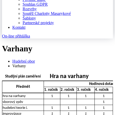
Souhlas GDPR
Rozvrhy
Soutěž Charlotty Masarykové
Šablony
Partnerské projekty
Kontakt
On-line přihláška
Varhany
Hudební obor
Varhany
Hra na varhany
Studijní plán zaměření
Hodinová dotac
Předmět
1. ročník
2. ročník
3. ročník
4. ročník
5
hra na varhany
1
1
1
1
sborový zpěv
1
hudební teorie i.
1
1
1
1
improvizace
1
1
1
1