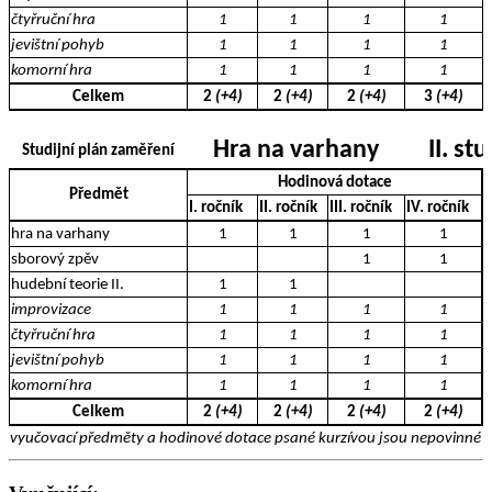
čtyřruční hra
1
1
1
1
jevištní pohyb
1
1
1
1
komorní hra
1
1
1
1
Celkem
2
(+4)
2
(+4)
2
(+4)
3
(+4)
Hra na varhany
II. st
Studijní plán zaměření
Hodinová dotace
Předmět
I. ročník
II. ročník
III. ročník
IV. ročník
hra na varhany
1
1
1
1
sborový zpěv
1
1
hudební teorie II.
1
1
improvizace
1
1
1
1
čtyřruční hra
1
1
1
1
jevištní pohyb
1
1
1
1
komorní hra
1
1
1
1
Celkem
2
(+4)
2
(+4)
2
(+4)
2
(+4)
vyučovací předměty a hodinové dotace psané kurzívou jsou nepovinné a 