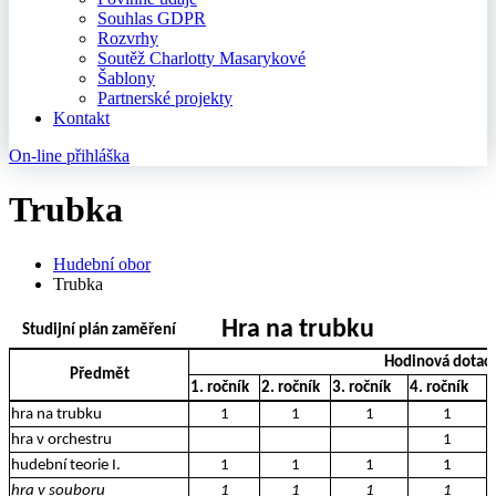
Souhlas GDPR
Rozvrhy
Soutěž Charlotty Masarykové
Šablony
Partnerské projekty
Kontakt
On-line přihláška
Trubka
Hudební obor
Trubka
Hra na trubku
Studijní plán zaměření
Hodinová dotac
Předmět
1. ročník
2. ročník
3. ročník
4. ročník
5
hra na trubku
1
1
1
1
hra v orchestru
1
hudební teorie I.
1
1
1
1
hra v souboru
1
1
1
1