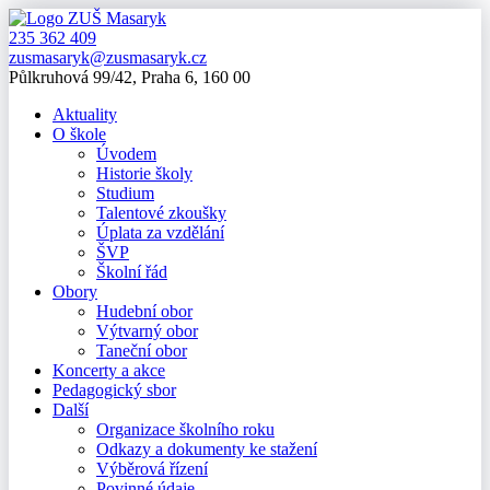
235 362 409
zusmasaryk@zusmasaryk.cz
Půlkruhová 99/42, Praha 6, 160 00
Aktuality
O škole
Úvodem
Historie školy
Studium
Talentové zkoušky
Úplata za vzdělání
ŠVP
Školní řád
Obory
Hudební obor
Výtvarný obor
Taneční obor
Koncerty a akce
Pedagogický sbor
Další
Organizace školního roku
Odkazy a dokumenty ke stažení
Výběrová řízení
Povinné údaje