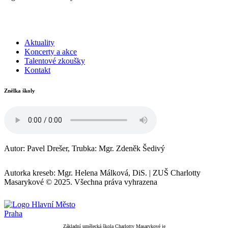
Aktuality
Koncerty a akce
Talentové zkoušky
Kontakt
Znělka školy
Autor: Pavel Drešer, Trubka: Mgr. Zdeněk Šedivý
Autorka kreseb: Mgr. Helena Málková, DiS.
|
ZUŠ Charlotty
Masarykové © 2025. Všechna práva vyhrazena
Základní umělecká škola Charlotty Masarykové je