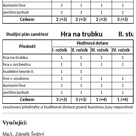
komorní hra
1
1
1
1
jevištní pohyb
1
1
1
1
Celkem
2
(+3)
2
(+3)
2
(+3)
3
(+3)
Hra na trubku
II. st
Studijní plán zaměření
Hodinová dotace
Předmět
I. ročník
II. ročník
III. ročník
IV. ročník
hra na trubku
1
1
1
1
hra v orchestru
1
1
1
1
hudební teorie II.
1
1
hra v souboru
1
1
1
1
komorní hra
1
1
1
1
jevištní pohyb
1
1
1
1
Celkem
3
(+3)
3
(+3)
1
(+4)
1
(+4)
vyučovací předměty a hodinové dotace psané kurzívou jsou nepovinné a 
Vyučující:
MgA. Zdeněk Šedivý