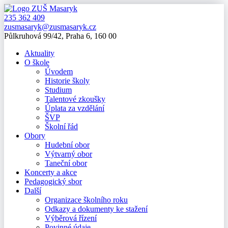
235 362 409
zusmasaryk@zusmasaryk.cz
Půlkruhová 99/42, Praha 6, 160 00
Aktuality
O škole
Úvodem
Historie školy
Studium
Talentové zkoušky
Úplata za vzdělání
ŠVP
Školní řád
Obory
Hudební obor
Výtvarný obor
Taneční obor
Koncerty a akce
Pedagogický sbor
Další
Organizace školního roku
Odkazy a dokumenty ke stažení
Výběrová řízení
Povinné údaje