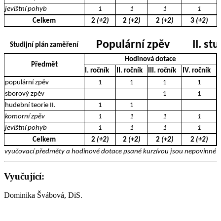
jevištní pohyb
1
1
1
1
Celkem
2
(+2)
2
(+2)
2
(+2)
3
(+2)
Populární zpěv
II. st
Studijní plán zaměření
Hodinová dotace
Předmět
I. ročník
II. ročník
III. ročník
IV. ročník
populární zpěv
1
1
1
1
sborový zpěv
1
1
hudební teorie II.
1
1
komorní zpěv
1
1
1
1
jevištní pohyb
1
1
1
1
Celkem
2
(+2)
2
(+2)
2
(+2)
2
(+2)
vyučovací předměty a hodinové dotace psané kurzívou jsou nepovinné a 
Vyučující:
Dominika Švábová, DiS.