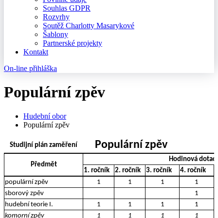
Souhlas GDPR
Rozvrhy
Soutěž Charlotty Masarykové
Šablony
Partnerské projekty
Kontakt
On-line přihláška
Populární zpěv
Hudební obor
Populární zpěv
Populární zpěv
Studijní plán zaměření
Hodinová dotac
Předmět
1. ročník
2. ročník
3. ročník
4. ročník
5
populární zpěv
1
1
1
1
sborový zpěv
1
hudební teorie I.
1
1
1
1
komorní zpěv
1
1
1
1