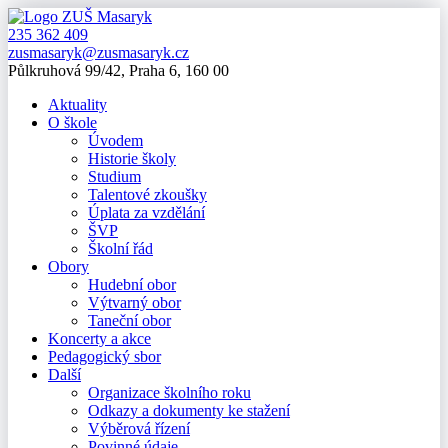
235 362 409
zusmasaryk@zusmasaryk.cz
Půlkruhová 99/42, Praha 6, 160 00
Aktuality
O škole
Úvodem
Historie školy
Studium
Talentové zkoušky
Úplata za vzdělání
ŠVP
Školní řád
Obory
Hudební obor
Výtvarný obor
Taneční obor
Koncerty a akce
Pedagogický sbor
Další
Organizace školního roku
Odkazy a dokumenty ke stažení
Výběrová řízení
Povinné údaje