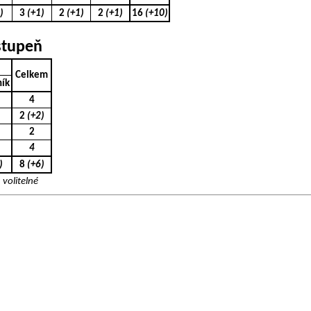
)
3
(+1)
2
(+1)
2
(+1)
16
(+10)
 stupeň
Celkem
ník
4
2
(+2)
2
4
)
8
(+6)
volitelné