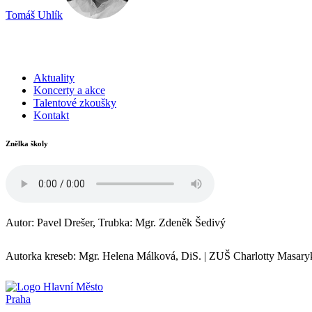
Tomáš Uhlík
Aktuality
Koncerty a akce
Talentové zkoušky
Kontakt
Znělka školy
Autor: Pavel Drešer, Trubka: Mgr. Zdeněk Šedivý
Autorka kreseb: Mgr. Helena Málková, DiS.
|
ZUŠ Charlotty Masaryk