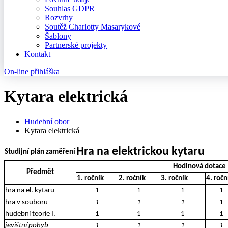
Souhlas GDPR
Rozvrhy
Soutěž Charlotty Masarykové
Šablony
Partnerské projekty
Kontakt
On-line přihláška
Kytara elektrická
Hudební obor
Kytara elektrická
Hra na elektrickou kytaru
Studijní plán zaměření
Hodinová dotace
Předmět
1. ročník
2. ročník
3. ročník
4. ročn
hra na el. kytaru
1
1
1
1
hra v souboru
1
1
1
1
hudební teorie I.
1
1
1
1
jevištní pohyb
1
1
1
1