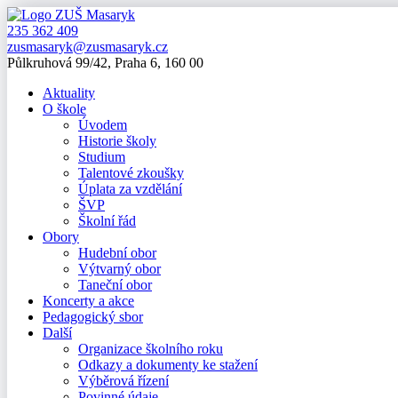
235 362 409
zusmasaryk@zusmasaryk.cz
Půlkruhová 99/42, Praha 6, 160 00
Aktuality
O škole
Úvodem
Historie školy
Studium
Talentové zkoušky
Úplata za vzdělání
ŠVP
Školní řád
Obory
Hudební obor
Výtvarný obor
Taneční obor
Koncerty a akce
Pedagogický sbor
Další
Organizace školního roku
Odkazy a dokumenty ke stažení
Výběrová řízení
Povinné údaje