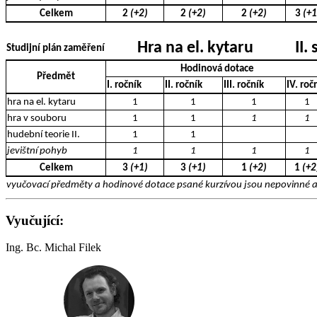
Celkem
2
(+2)
2
(+2)
2
(+2)
3
(+1
Hra na el. kytaru
II.
Studijní plán zaměření
Hodinová dotace
Předmět
I. ročník
II. ročník
III. ročník
IV. roč
hra na el. kytaru
1
1
1
1
hra v souboru
1
1
1
1
hudební teorie II.
1
1
jevištní pohyb
1
1
1
1
Celkem
3
(+1)
3
(+1)
1
(+2)
1
(+2
vyučovací předměty a hodinové dotace psané kurzívou jsou nepovinné a 
Vyučující:
Ing. Bc. Michal Filek