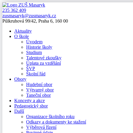
235 362 409
zusmasaryk@zusmasaryk.cz
Půlkruhová 99/42, Praha 6, 160 00
Aktuality
O škole
Úvodem
Historie školy
Studium
Talentové zkoušky
Úplata za vzdělání
ŠVP
Školní řád
Obory
Hudební obor
Výtvarný obor
Taneční obor
Koncerty a akce
Pedagogický sbor
Další
Organizace školního roku
Odkazy a dokumenty ke stažení
Výběrová řízení
Povinné údaje