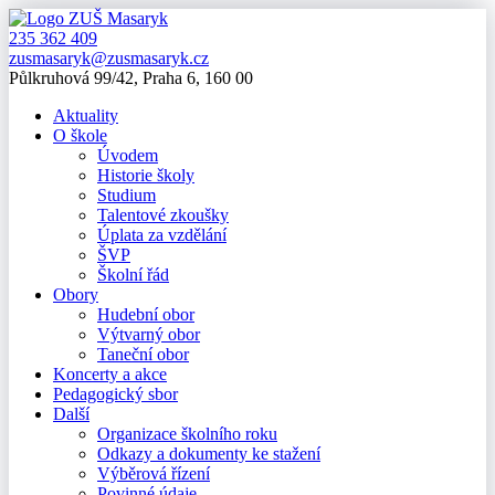
235 362 409
zusmasaryk@zusmasaryk.cz
Půlkruhová 99/42, Praha 6, 160 00
Aktuality
O škole
Úvodem
Historie školy
Studium
Talentové zkoušky
Úplata za vzdělání
ŠVP
Školní řád
Obory
Hudební obor
Výtvarný obor
Taneční obor
Koncerty a akce
Pedagogický sbor
Další
Organizace školního roku
Odkazy a dokumenty ke stažení
Výběrová řízení
Povinné údaje