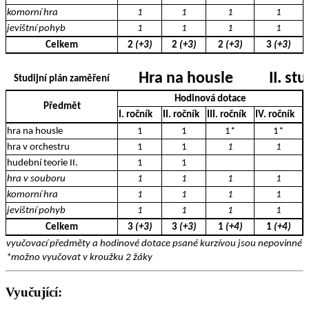
komorní hra
1
1
1
1
jevištní pohyb
1
1
1
1
Celkem
2
(+3)
2
(+3)
2
(+3)
3
(+3)
Hra na housle
II. st
Studijní plán zaměření
Hodinová dotace
Předmět
I. ročník
II. ročník
III. ročník
IV. ročník
hra na housle
1
1
1*
1*
hra v orchestru
1
1
1
1
hudební teorie II.
1
1
hra v souboru
1
1
1
1
komorní hra
1
1
1
1
jevištní pohyb
1
1
1
1
Celkem
3
(+3)
3
(+3)
1
(+4)
1
(+4)
vyučovací předměty a hodinové dotace psané kurzívou jsou nepovinné a 
*možno vyučovat v kroužku 2 žáky
Vyučující: