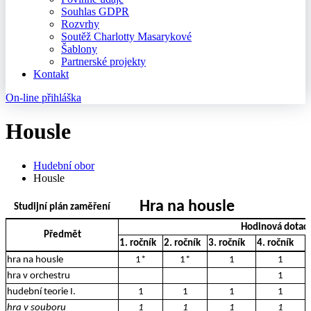
Souhlas GDPR
Rozvrhy
Soutěž Charlotty Masarykové
Šablony
Partnerské projekty
Kontakt
On-line přihláška
Housle
Hudební obor
Housle
Hra na housle
Studijní plán zaměření
Hodinová dotac
Předmět
1. ročník
2. ročník
3. ročník
4. ročník
5
hra na housle
1*
1*
1
1
hra v orchestru
1
hudební teorie I.
1
1
1
1
hra v souboru
1
1
1
1