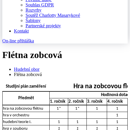
Souhlas GDPR
Rozvrhy
Soutěž Charlotty Masarykové
Šablony
Partnerské projekty
Kontakt
On-line přihláška
Flétna zobcová
Hudební obor
Flétna zobcová
Hra na zobcovou fl
Studijní plán zaměření
Hodinová dotac
Předmět
1. ročník
2. ročník
3. ročník
4. ročník
5
hra na zobcovou flétnu
1*
1*
1
1
hra v orchestru
1
hudební teorie I.
1
1
1
1
hra v souboru
1
1
1
1