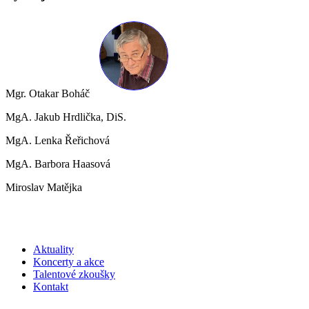
Mgr. Otakar Boháč
MgA. Jakub Hrdlička, DiS.
MgA. Lenka Řeřichová
MgA. Barbora Haasová
Miroslav Matějka
Aktuality
Koncerty a akce
Talentové zkoušky
Kontakt