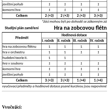
jevištní pohyb
1
1
1
1
komorní hra
1
1
1
1
Celkem
2
(+3)
2
(+3)
2
(+3)
3
(+3)
*žáci mohou být po dohodě se zákonným zást
Hra na zobcovou flétn
Studijní plán zaměření
Hodinová dotace
Předmět
I. ročník
II. ročník
III. ročník
IV. ročník
hra na zobcovou flétnu
1
1
1
1
hra v orchestru
1
1
1
1
hudební teorie II.
1
1
hra v souboru
1
1
1
1
komorní hra
1
1
1
1
jevištní pohyb
1
1
1
1
Celkem
3
(+3)
3
(+3)
1
(+4)
1
(+4)
vyučovací předměty a hodinové dotace psané kurzívou jsou nepovinné a 
Vyučující: