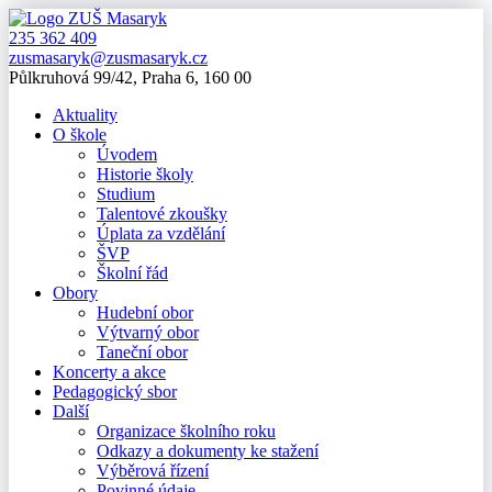
235 362 409
zusmasaryk@zusmasaryk.cz
Půlkruhová 99/42, Praha 6, 160 00
Aktuality
O škole
Úvodem
Historie školy
Studium
Talentové zkoušky
Úplata za vzdělání
ŠVP
Školní řád
Obory
Hudební obor
Výtvarný obor
Taneční obor
Koncerty a akce
Pedagogický sbor
Další
Organizace školního roku
Odkazy a dokumenty ke stažení
Výběrová řízení
Povinné údaje