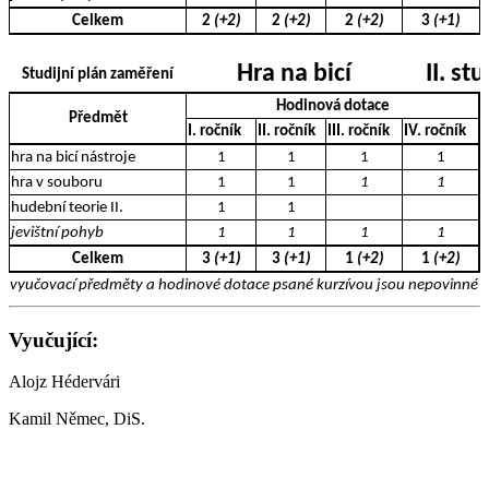
Celkem
2
(+2)
2
(+2)
2
(+2)
3
(+1)
Hra na bicí
II. st
Studijní plán zaměření
Hodinová dotace
Předmět
I. ročník
II. ročník
III. ročník
IV. ročník
hra na bicí nástroje
1
1
1
1
hra v souboru
1
1
1
1
hudební teorie II.
1
1
jevištní pohyb
1
1
1
1
Celkem
3
(+1)
3
(+1)
1
(+2)
1
(+2)
vyučovací předměty a hodinové dotace psané kurzívou jsou nepovinné a 
Vyučující:
Alojz Hédervári
Kamil Němec, DiS.