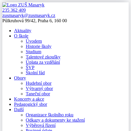
235 362 409
zusmasaryk@zusmasaryk.cz
Půlkruhová 99/42, Praha 6, 160 00
Aktuality
O škole
Úvodem
Historie školy
Studium
Talentové zkoušky
Úplata za vzdělání
ŠVP
Školní řád
Obory
Hudební obor
Výtvarný obor
Taneční obor
Koncerty a akce
Pedagogický sbor
Další
Organizace školního roku
Odkazy a dokumenty ke stažení
Výběrová řízení
Povinné údaje