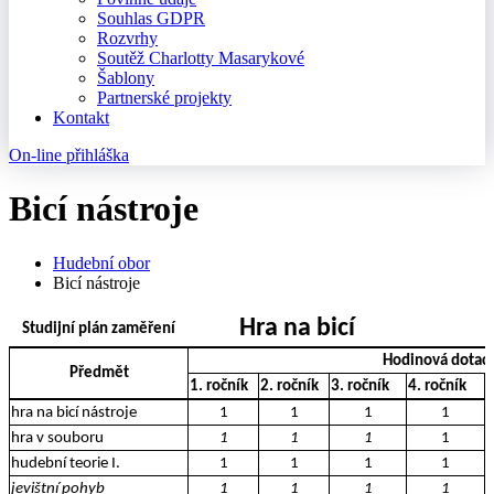
Souhlas GDPR
Rozvrhy
Soutěž Charlotty Masarykové
Šablony
Partnerské projekty
Kontakt
On-line přihláška
Bicí nástroje
Hudební obor
Bicí nástroje
Hra na bicí
Studijní plán zaměření
Hodinová dotac
Předmět
1. ročník
2. ročník
3. ročník
4. ročník
5
hra na bicí nástroje
1
1
1
1
hra v souboru
1
1
1
1
hudební teorie I.
1
1
1
1
jevištní pohyb
1
1
1
1